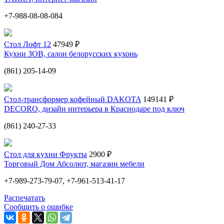
+7-988-08-08-084
Стол Лофт 12
47949 ₽
Кухни ЗОВ, салон белорусских кухонь
(861) 205-14-09
Стол-трансформер кофейный DAKOTA
149141 ₽
DECORO, дизайн интерьера в Краснодаре под ключ
(861) 240-27-33
Стол для кухни Фрукты
2900 ₽
Торговый Дом Абсолют, магазин мебели
+7-989-273-79-07, +7-961-513-41-17
Распечатать
Сообщить о ошибке