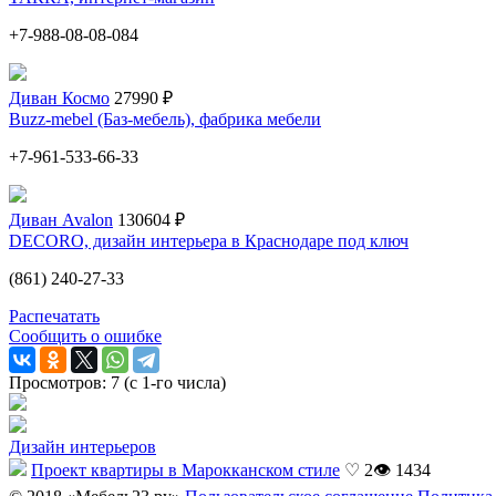
+7-988-08-08-084
Диван Космо
27990 ₽
Buzz-mebel (Баз-мебель), фабрика мебели
+7-961-533-66-33
Диван Avalon
130604 ₽
DECORO, дизайн интерьера в Краснодаре под ключ
(861) 240-27-33
Распечатать
Сообщить о ошибке
Просмотров: 7 (с 1-го числа)
Дизайн интерьеров
Проект квартиры в Марокканском стиле
♡ 2
👁 1434