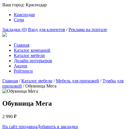
Ваш город:
Краснодар
Краснодар
Сочи
Закладки (
0
)
Вход для клиентов
/
Реклама на портале
Главная
Каталог компаний
Каталог мебели
Дизайн интерьеров
Акции
Рейтинги
Главная
/
Каталог мебели
/
Мебель для прихожей
/
Тумбы для
прихожей
/
Обувница Мега
Обувница Мега
2 990
₽
На сайт продавца
Добавить в закладки