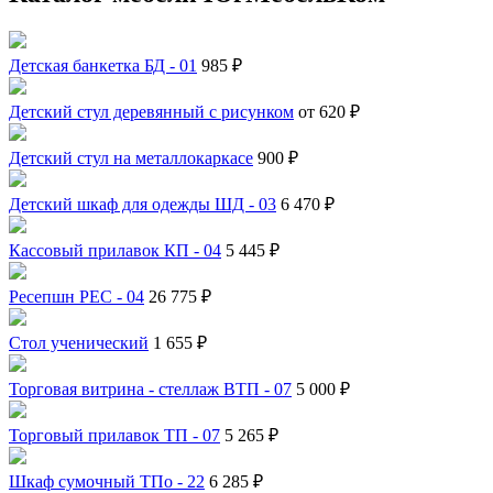
Детская банкетка БД - 01
985 ₽
Детский стул деревянный с рисунком
от 620 ₽
Детский стул на металлокаркасе
900 ₽
Детский шкаф для одежды ШД - 03
6 470 ₽
Кассовый прилавок КП - 04
5 445 ₽
Ресепшн РЕС - 04
26 775 ₽
Стол ученический
1 655 ₽
Торговая витрина - стеллаж ВТП - 07
5 000 ₽
Торговый прилавок ТП - 07
5 265 ₽
Шкаф сумочный ТПо - 22
6 285 ₽