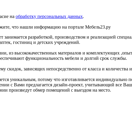
асие на
обработку персональных данных
.
ите, что нашли информацию на портале Мебель23.ру
 занимается разработкой, производством и реализацией специ
аптек, гостиниц и детских учреждений.
вании, из высококачественных материалов и комплектующих ,о
беспечивают функциональность мебели и долгий срок службы.
 скидок, зависящих непосредственно от класса и количества ис
тся уникальным, потому что изготавливается индивидуально по
нии с Вами предлагается дизайн-проект, учитывающий все Ваши
ии произведут обмер помещений с выездом на место.