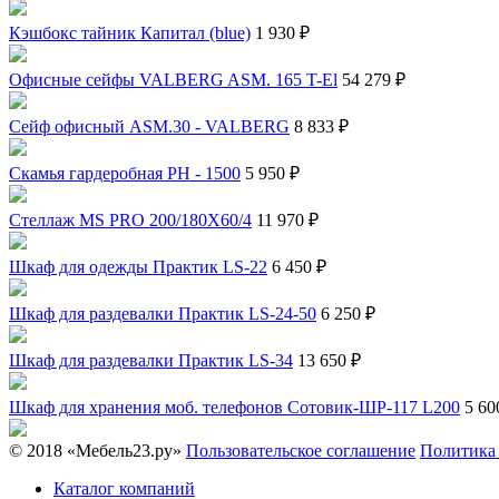
Кэшбокс тайник Капитал (blue)
1 930 ₽
Офисные сейфы VALBERG ASM. 165 T-El
54 279 ₽
Сейф офисный ASM.30 - VALBERG
8 833 ₽
Скамья гардеробная PH - 1500
5 950 ₽
Стеллаж MS PRO 200/180X60/4
11 970 ₽
Шкаф для одежды Практик LS-22
6 450 ₽
Шкаф для раздевалки Практик LS-24-50
6 250 ₽
Шкаф для раздевалки Практик LS-34
13 650 ₽
Шкаф для хранения моб. телефонов Сотовик-ШР-117 L200
5 60
© 2018 «Мебель23.ру»
Пользовательское соглашение
Политика
Каталог компаний