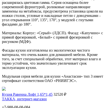
расширялась цветовая гамма. Серия оснащена более
современной фурнитурой, роликовые направляющие
заменены на метабоксы, предусмотрена установка цоколя на
ножки столов, угловые и накладные петли с доводчиками -
угол открывания 110°, 135°, 170°, у модулей с гнутыми
фасадами до 180°.
Материалы: Корпус: «Серый» (ЛДСП). Фасад: «Капучино» с
прямой фрезеровкой, «Белый» с прямой фрезеровкой с
рисунком (МДФ).
Фасады кухни изготовлены из экологически чистого
материала, что очень важно для домашней мебели. Кроме
того, за счет специальной обработки, этот материал влаго и
термо устойчив, что значительно увеличивает срок
эксплуатации кухни.
Модульная серия мебели для кухни «Анастасия» тип 3 имеет
сертификат соответствия ОАО «РНИИГЭС».
Кухня Равенна Лофт 1,65*1,45
32520 ₽
ТАККА, интернет-магазин
+7-988-08-08-084