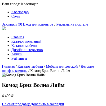
Ваш город:
Краснодар
Краснодар
Сочи
Закладки (
0
)
Вход для клиентов
/
Реклама на портале
Главная
Каталог компаний
Каталог мебели
Дизайн интерьеров
Акции
Рейтинги
Главная
/
Каталог мебели
/
Мебель для детской
/
Детские
шкафы, комоды
/
Комод Бриз Волна Лайм
Комод Бриз Волна Лайм
4 400
₽
На сайт продавца
Добавить в закладки